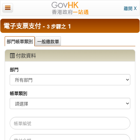
離開 X
電子支票支付 -
1
3 步驟之
部門帳單類別
一般繳款單
付款資料
部門
帳單類別
帳
單
編
繳
號